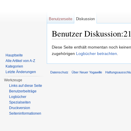
Benutzerseite
Diskussion
Benutzer Diskussion:21
Wechseln zu:
Navigation
,
Suche
Diese Seite enthält momentan noch keinen
zugehörigen
Logbücher betrachten
.
Hauptseite
Alle Artikel von A-Z
Kategorien
Letzte Änderungen
Datenschutz
Über Neuer Yogawille
Haftungsausschl
Werkzeuge
Links auf diese Seite
Benutzerbeiträge
Logbücher
Spezialseiten
Druckversion
Seiten­informationen